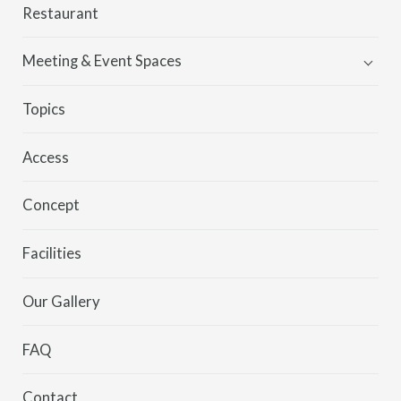
Guest Rooms
Restaurant
THE KNOT ROOM
Meeting & Event Spaces
Meeting & Event Spaces
Topics
Wedding
Access
Partyplan
Concept
Facilities
Our Gallery
FAQ
Contact