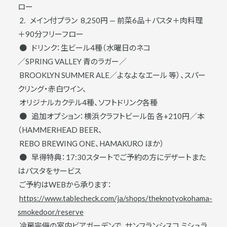
ロー
2. メイン付プラン 8,250円 — 前菜6品＋パスタ＋肉料理
＋90分フリーフロー
● ドリンク：生ビール4種（水曜日のネコ
∕SPRING VALLEY ⻘のラガー∕
BROOKLYN SUMMER ALE∕よなよなエール 等）、スパー
クリング‧赤白ワイン、
オリジナルカクテル4種、ソフトドリンク各種
● 追加オプション：横浜クラフトビール缶 各+210円∕本
（HAMMERHEAD BEER、
REBO BREWING ONE、HAMAKURO ほか）
● 早得特典：17:30スタートでご予約の方にデザートまた
はパスタをサービス
ご予約はWEBから承ります：
https://www.tablecheck.com/ja/shops/theknotyokohama-
smokedoor/reserve
冷房完備の室内ビアガーデンで、サンフランシスコ ミシュラ