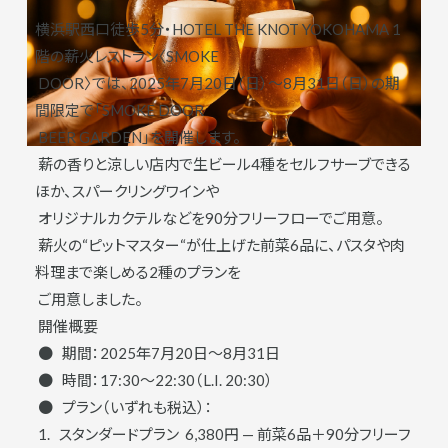
横浜駅⻄口徒歩5分‧HOTEL THE KNOT YOKOHAMA 1
階の薪火レストラン〈SMOKE
DOOR〉では、2025年7月20日（日）〜8月31日（日）の期
間限定で「SMOKE DOOR
BEER GARDEN」を開催します。
薪の香りと涼しい店内で生ビール4種をセルフサーブできる
ほか、スパークリングワインや
オリジナルカクテルなどを90分フリーフローでご用意。
薪火の“ピットマスター“が仕上げた前菜6品に、パスタや肉
料理まで楽しめる2種のプランを
ご用意しました。
開催概要
● 期間：2025年7月20日〜8月31日
● 時間：17:30〜22:30（L.I. 20:30）
● プラン（いずれも税込）：
1. スタンダードプラン 6,380円 — 前菜6品＋90分フリーフ