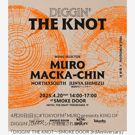
4月20日(日)に#TOKYOFM「MURO presents KING OF
DIGGIN’」DJイベントが開催されます。
「DIGGIN’ THE KNOT〜SMOKE DOOR 3rdAnniversary」