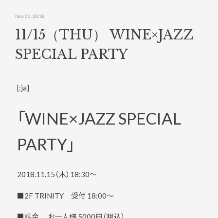
Nov 06, 2018
11/15（THU） WINE×JAZZ
SPECIAL PARTY
[:ja]
「WINE×JAZZ SPECIAL
PARTY」
2018.11.15（木）18:30〜
■2F TRINITY 受付 18:00〜
■料金 お一人様 5000円（税込）