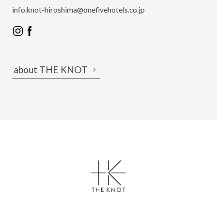
info.knot-hiroshima@onefivehotels.co.jp
about THE KNOT