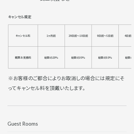
キャンセル規定
キャンセル料
1ヶ月前
29日前～10日前
9日前～5日前
4日前
概算お見積料
総額の20%
総額の30%
総額の50%
総額の
※お客様のご都合によりお取消しの場合には規定にそ
ってキャンセル料を頂戴いたします。
Guest Rooms