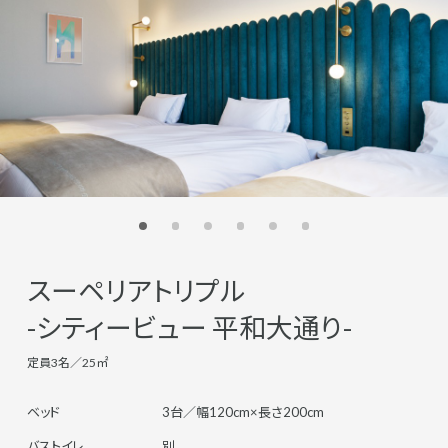
スーペリアトリプル
-シティービュー 平和大通り-
定員3名／25㎡
ベッド
3台／幅120cm×長さ200cm
バストイレ
別