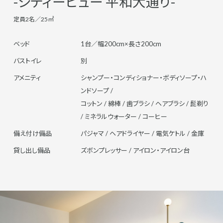
-シティービュー 平和大通り-
定員2名／25㎡
ベッド
1台／幅200cm×長さ200cm
バストイレ
別
アメニティ
シャンプー・コンディショナー・ボディソープ・ハ
ンドソープ /
コットン / 綿棒 / 歯ブラシ / ヘアブラシ / 髭剃り
/ ミネラルウォーター / コーヒー
備え付け備品
パジャマ / ヘアドライヤー / 電気ケトル / 金庫
貸し出し備品
ズボンプレッサー / アイロン・アイロン台