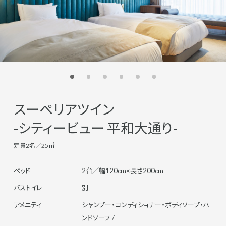
スーぺリアツイン
-シティービュー 平和大通り-
定員2名／25㎡
ベッド
2台／幅120cm×長さ200cm
バストイレ
別
アメニティ
シャンプー・コンディショナー・ボディソープ・ハ
ンドソープ /