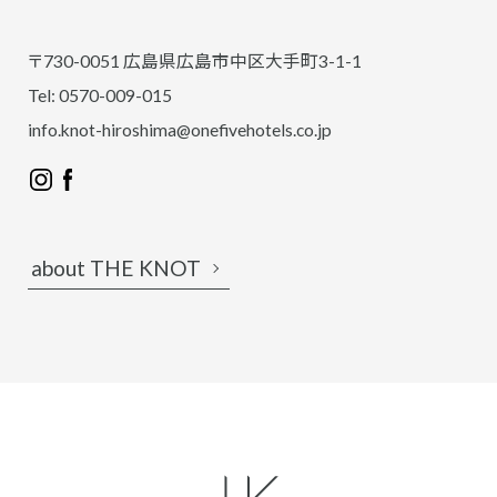
〒730-0051 広島県広島市中区大手町3-1-1
Tel: 0570-009-015
info.knot-hiroshima@onefivehotels.co.jp
about THE KNOT