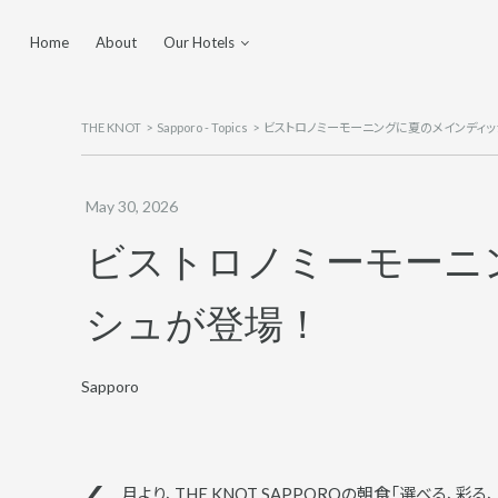
Home
About
Our Hotels
Yokohama
Tokyo Shinjuku
THE KNOT
Sapporo - Topics
ビストロノミーモーニングに夏のメインディッ
Sapporo
Hiroshima
May 30, 2026
Utsunomiya
ビストロノミーモーニ
Fukuoka Tenjin
シュが登場！
Sapporo
月より、THE KNOT SAPPOROの朝食「選べる、彩る、