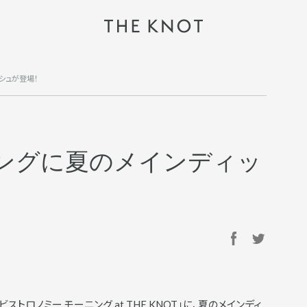
シュが登場！
ングに夏のメインディッ
ビストロノミー モーニング at THE KNOT」に、夏のメインディ