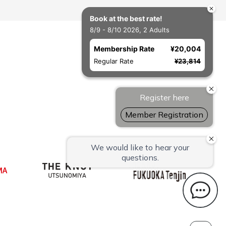
Book at the best rate!
8/9 - 8/10 2026, 2 Adults
Membership Rate
¥20,004
Regular Rate
¥23,814