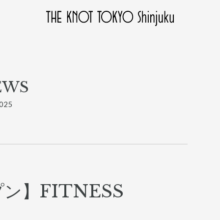
EWS
025
ン】FITNESS