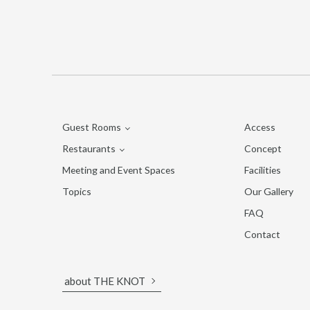
Guest Rooms
Access
Restaurants
Guest Rooms
Concept
Meeting and Event Spaces
TERRACE SUITE
MORETHAN BAKERY
Facilities
Topics
MORETHAN GRILL
Our Gallery
MORETHAN TAPAS LOUNGE
FAQ
Contact
about THE KNOT