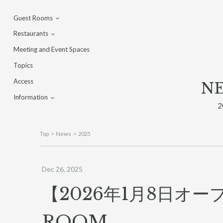
Guest Rooms
Restaurants
Guest Rooms
Meeting and Event Spaces
TERRACE SUITE
MORETHAN BAKERY
Topics
MORETHAN GRILL
Access
MORETHAN TAPAS LOUNGE
N
Information
2
Concept
Facilities
Top
News
2025
Our Gallery
FAQ
Dec 26, 2025
Contact
【2026年1月8日オープ
ROOM