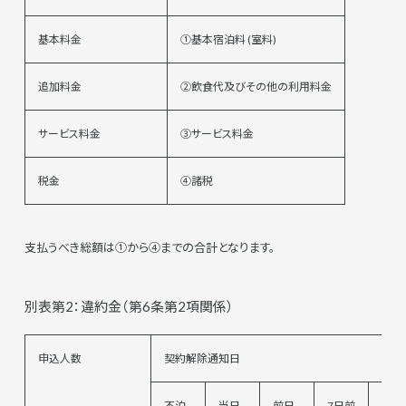
基本料金
①基本宿泊料 (室料)
追加料金
②飲食代及びその他の利用料金
サービス料金
③サービス料金
税金
④諸税
支払うべき総額は①から④までの合計となります。
別表第2：違約金（第6条第2項関係）
申込人数
契約解除通知日
不泊
当日
前日
7日前
14