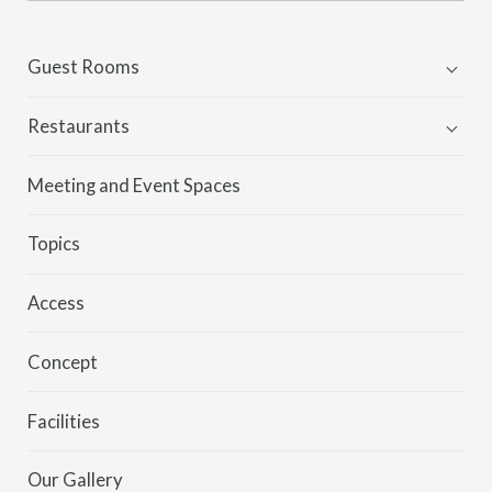
Guest Rooms
Guest Rooms
Restaurants
TERRACE SUITE
MORETHAN BAKERY
Meeting and Event Spaces
MORETHAN GRILL
Topics
MORETHAN TAPAS LOUNGE
Access
Concept
Facilities
Our Gallery