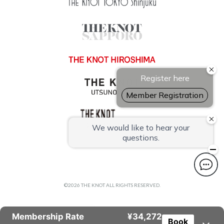
©2026 THE KNOT ALL RIGHTS RESERVED.
BOOK NOW
Membership Rate
¥34,272
Book