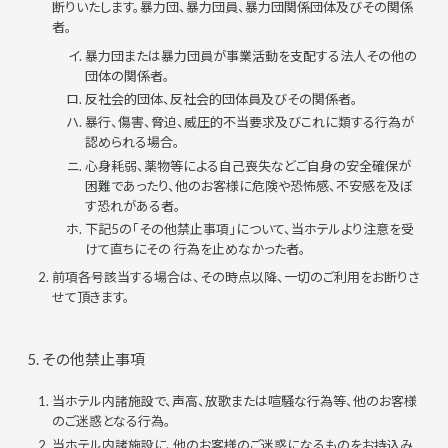
断りいたします。暴力団、暴力団員、暴力団関係団体及びその関係
者。
暴力団または暴力団員が事業活動を支配する法人その他の
団体の関係者。
反社会的団体、反社会的団体員及びその関係者。
暴行、傷害、脅迫、威圧的不当要求及びこれに類する行為が
認められる場合。
心身耗弱、薬物等による自己喪失などご自身の安全確保が
困難であったり、他のお客様に危険や恐怖感、不安感を及ぼ
す恐れがある者。
下記5の「その他禁止事項」について、当ホテルより注意を受
けて直ちにその 行為を止めなかった者。
前項各号該当する場合は、その時点以降、一切のご利用をお断りさ
せて頂きます。
5. その他禁止事項
当ホテル内諸施設で、声高、放歌または喧騒な行為等、他のお客様
のご迷惑となる行為。
当ホテル内諸施設に、他のお客様のご迷惑になるものをお持込み