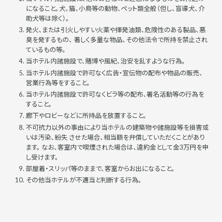
になること。犬、猫、小鳥等の動物、ペット類全般（但し、盲導犬、介
助犬等は除く）。
発火、または引火しやすい火薬や揮発油類、危険性のある製品、悪
臭を発するもの、 著しく多量な物品、その他法令で所持を禁止され
ているもの等。
当ホテル内諸施設で、賭博や風紀、治安を乱すような行為。
当ホテル内諸施設で許可なく広告・宣伝物の配布や物品の販売、
営業行為等をすること。
当ホテル内諸施設で許可なくビラ等の配布、署名活動等の行為を
すること。
廊下やロビーなどに所持品を放置すること。
不可抗力以外の事由により当ホテルの建築物や諸施設等を損害或
いは汚染、紛失 させた場合、相当額を弁償していただくことがあり
ます。 なお、客室内で喫煙された場合は、違約金として金3万円を申
し受けます。
部屋着・スリッパ等のままで、客室からお出になること。
その他当ホテルが不適当と判断する行為。