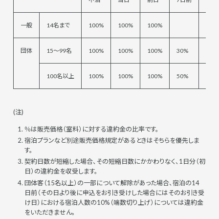
一般
14名まで
100%
100%
100%
団体
15～99名
100%
100%
100%
30%
100名以上
100%
100%
100%
50%
30%
(注)
％は販売価格（室料）に対する違約金の比率です。
宿泊プランなど別途販売価格規定があるときはそちらを優先しま
す。
契約日数が短縮した場合、その短縮日数にかかわりなく、1日分（初
日）の違約金を収受します。
団体客（15名以上）の一部について解除があった場合、宿泊の14
日前（その日より後に申込をお引き受けした場合にはそのお引き受
け日）における宿泊人数の10%（端数切り上げ）については違約金
をいただきません。