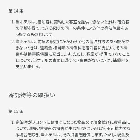
第 14 条
当ホテルは、宿泊客に契約した客室を提供できないときは、宿泊客
の了解を得て、でき る限りの同一の条件による他の宿泊施設をあ
っ旋するものとします。
当ホテルは、前項の規定にかかわらず他の宿泊施設のあっ旋がで
きないときは、違約金 相当額の補償料を宿泊客に支払い、その補
償料は損害賠償額に充当します。ただし、客室が 提供できないこと
について、当ホテルの責めに帰すべき事由がないときは、補償料を
支払いません。
寄託物等の取扱い
第 15 条
宿泊客がフロントにお預けになった物品又は現金並びに貴重品に
ついて、滅失、毀損等 の損害が生じたときは、それが、不可抗力であ
る場合を除き、当ホテルは、その損害を賠償 します。ただし、現金及