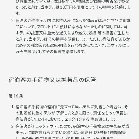
び貴重品については、宿泊客がその種類及び価額の明告を行わな
か ったときは、当ホテルは10万円を限度としてその損害を賠償しま
す。
宿泊客が当ホテル内にお持込みになった物品又は現金並びに貴重
品について、フロント にお預けにならなかったものに関しては、当
ホテルの故意又は重大な過失により滅失、毀損 等の損害が生じた
ときは、当ホテルはその損害を賠償します。 ただし、宿泊客があらか
じめその種類及び価額の明告を行わなかったときは、当ホテルは 5
万円を限度としてその損害を賠償します。
宿泊客の手荷物又は携帯品の保管
第 16 条
宿泊客の手荷物が宿泊に先立って当ホテルに到着した場合は、そ
の到着前に当ホテルが 了解したときに限って責任をもって保管し、
宿泊客がフロントにおいてチェックインする 際お渡しします。
宿泊客がチェックアウトしたのち、宿泊客の手荷物又は携帯品が当
ホテルに置き忘れら れていた場合は、発見日より最長1週間保管
し、その後、遺失物法に基づいて処理させて いただきます。