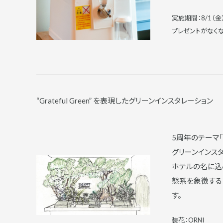
実施期間：8/1（金
プレゼントがなくな
“Grateful Green” を表現したグリーンインスタレーション
5周年のテーマ「Grateful Green」にちなみ、北海道産の草花を用いた
グリーンインス
ホテルの名に込
態系を象徴する
す。
装花：
ORNI