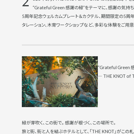
2
“Grateful Green 感謝の緑”をテーマに、感
5周年記念ウェルカムプレート＆カクテル、期間限定の5周
タレーション、木育ワークショップなど、多彩な体験をご用意
“Grateful Gree
― THE KNOT of Th
緑が芽吹く、この街で。 感謝が根づく、この場所で。
旅と街、街と人を結ぶホテルとして、「THE KNOT」がこ