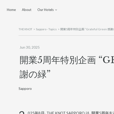
Home
About
Our Hotels
Yokohama
Tokyo Shinjuku
THE KNOT
Sapporo - Topics
開業5周年特別企画 “Grateful Green 感謝
Sapporo
Hiroshima
Jun 30, 2025
Utsunomiya
開業5周年特別企画 “GR
Fukuoka Tenjin
謝の緑”
Sapporo
025年8月、THE KNOT SAPPORO は、開業5周年