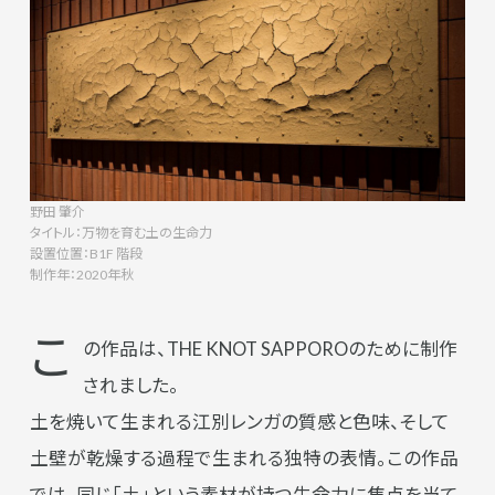
野田 肇介
タイトル：万物を育む土の生命力
設置位置：B1F 階段
制作年：2020年秋
こ
の作品は、THE KNOT SAPPOROのために制作
されました。
土を焼いて生まれる江別レンガの質感と色味、そして
土壁が乾燥する過程で生まれる独特の表情。この作品
では、同じ「土」という素材が持つ生命力に焦点を当て