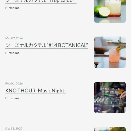
シーズナルカクテル“Tropicaldor”
Hiroshima
Mar 02, 2026
シーズナルカクテル”#14 BOTANICAL”
Hiroshima
Feb 01, 2026
KNOT HOUR -Music Night-
Hiroshima
Dec 31, 2025