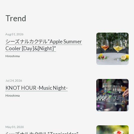
Trend
Aug 01, 2026
シーズナルカクテル”Apple Summer
Cooler [Day]&[Night]”
Hiroshima
Jul 24, 2026
KNOT HOUR -Music Night-
Hiroshima
May 01, 2026