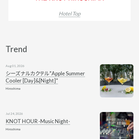
Hotel Top
Trend
Aug 01, 2026
シーズナルカクテル”Apple Summer
Cooler [Day]&[Night]”
Hiroshima
Jul 24, 2026
KNOT HOUR -Music Night-
Hiroshima